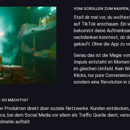
VOM SCROLLEN ZUM KAUFEN,
Stell dir mal vor, du wollte
auf TikTok anschauen. Ein 
bekommt deine Aufmerksamk
nachdenken konntest, ob du
gekauft. Ohne die App zu ve
Genau das ist die Magie vo
Impuls entsteht im Moment 
im gleichen Umfeld. Kein W
Klicks, nur pure Convenience
sondern eine Revolution in
S SO MÄCHTIG?
 Produkten direkt über soziale Netzwerke. Kunden entdecken, 
e, bei dem Social Media vor allem als Traffic Quelle dient, v
ohnehin aufhält.