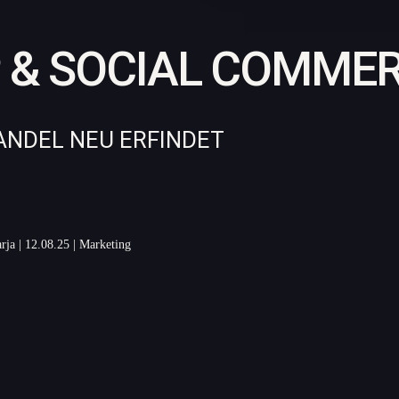
P & SOCIAL COMME
ANDEL NEU ERFINDET
rja
|
12.08.25
|
Marketing